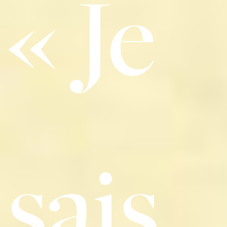
« Je
sais