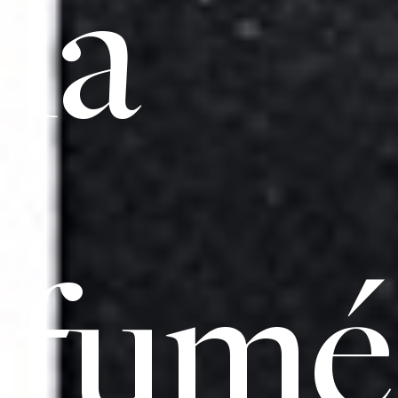
la
fumé