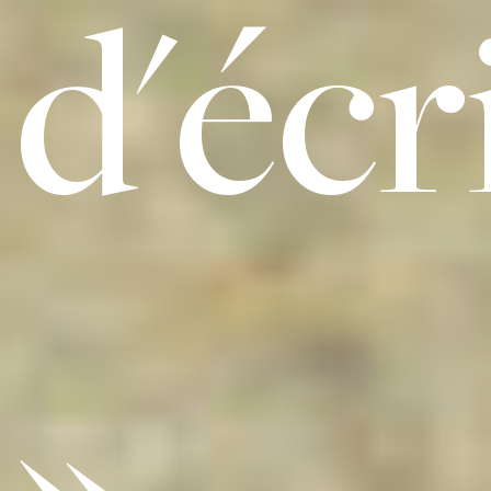
d'écr
»