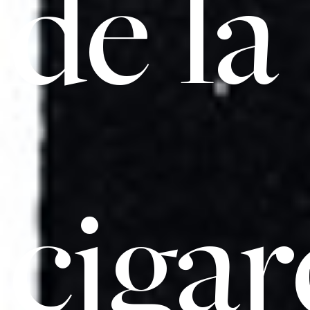
de la
cigar