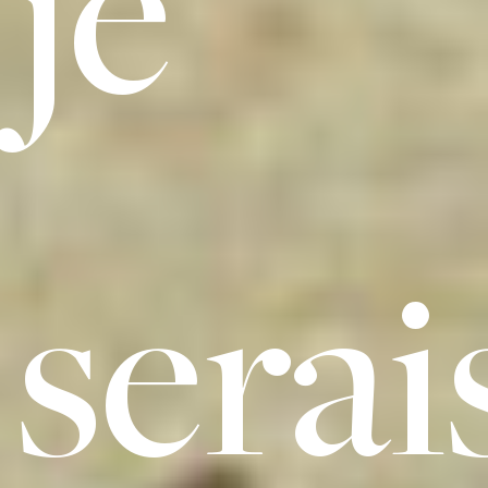
je
serai