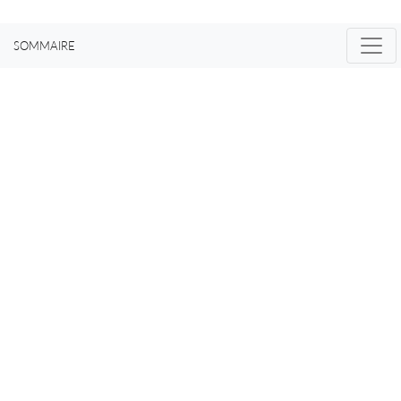
haschich est abordé
SOMMAIRE
avec beaucoup de
discipline par
Benjamin, il songe à
écrire un livre très