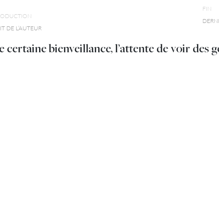
FIN
RODUCTION
DERN
T DE L’AUTEUR
e certaine bienveillance, l’attente de voir des g