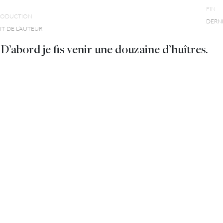
FIN
RODUCTION
DERN
T DE L’AUTEUR
’abord je fis venir une douzaine d’huîtres.