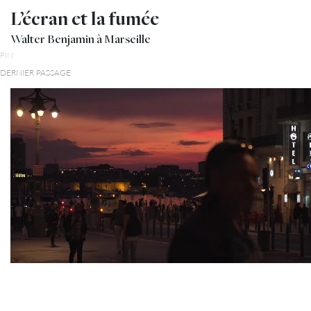
L’écran et la fumée
Walter Benjamin à Marseille
FIN
DERNIER PASSAGE
De temps en temps, un chinois en pantalon de
soie bleue et en veste de soie rose éclatant en
sortait. C’était le portier.