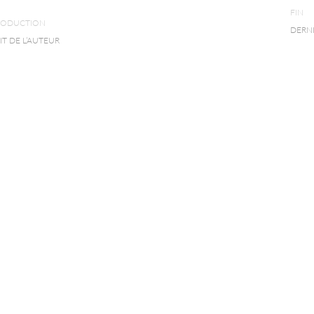
FIN
RODUCTION
DERN
T DE L’AUTEUR