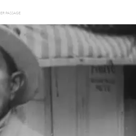
IER PASSAGE
ité et d’une canaillerie sans borne dont « le