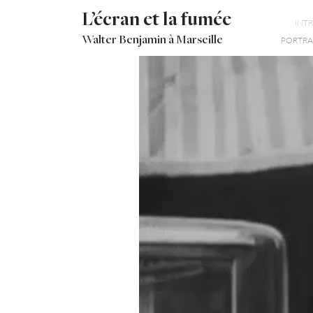
L’écran et la fumée
INT
Walter Benjamin à Marseille
PORTRAI
Je me souviens spécia
pli de la résignation