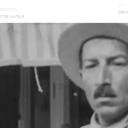
FIN
RODUCTION
DERN
T DE L’AUTEUR
lement d’une physionomie d’homme d’une bestial
 » me toucha tout à coup profondément.