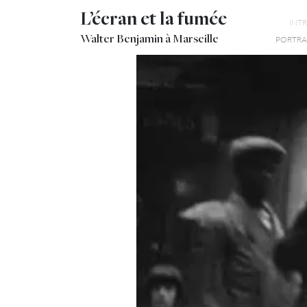
L’écran et la fumée
INT
Walter Benjamin à Marseille
PORTRAI
Tandis que la phrase d
perfectionnées techniq
la nouvelle notion éta