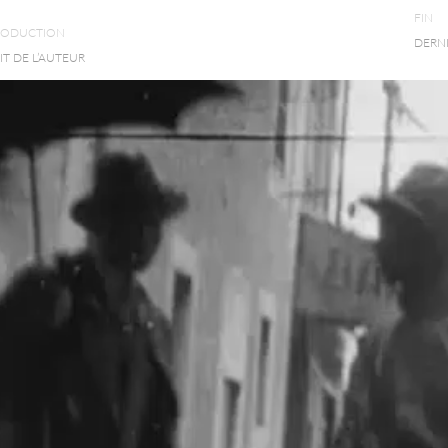
FIN
RODUCTION
DERN
T DE L’AUTEUR
e Jensen, pour moi, signifiait en somme que les
uement, rationalisées, et que la particularité
it entièrement différente.