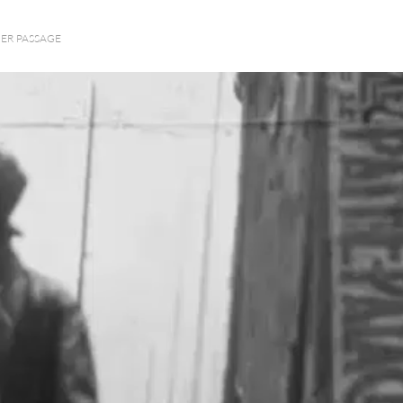
IER PASSAGE
 choses sont, ainsi que nous le savons,
 aujourd’hui ne se trouve que dans les nuances,