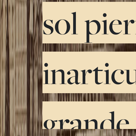
sol pie
inarticu
grande 