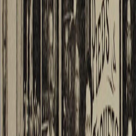
pèlerin
m’ache