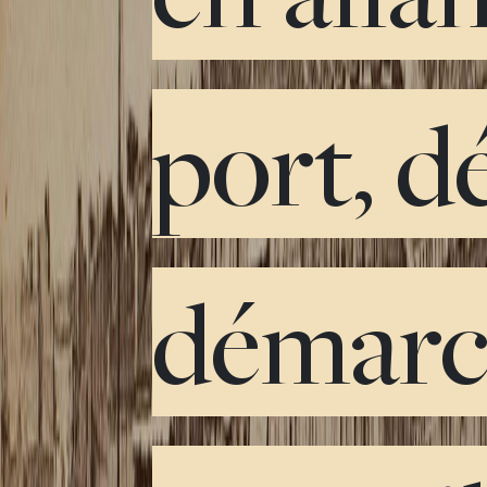
port, d
démarc