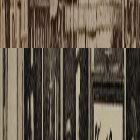
sol d’u
campag
laquelle