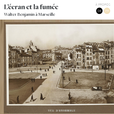
L’écran et la fumée
À PROPOS
DE
FR
Walter Benjamin à Marseille
RUE ET PLACES DU QUARTIER DE LA BOURSE À RÉNOVER
TWITTER
TUMBLR
PINTEREST