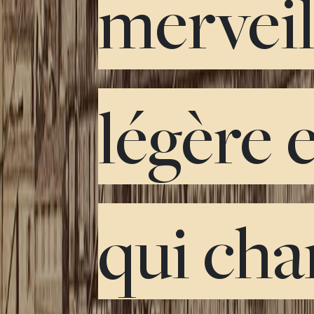
mervei
légère 
qui cha