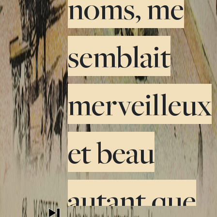
noms, me
semblait
merveilleux
et beau
autant que