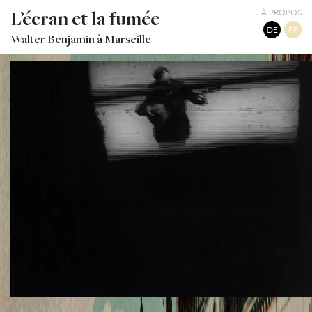
L’écran et la fumée
À PROPOS
DE
FR
Walter Benjamin à Marseille
FILM JOURNAL : ARCHITECTS’ CONGRESS
TWITTER
TUMBLR
PINTEREST