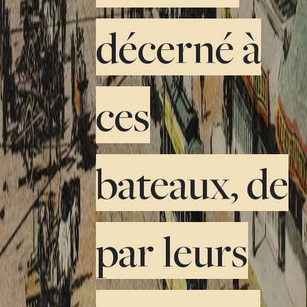
décerné à
ces
bateaux, de
par leurs