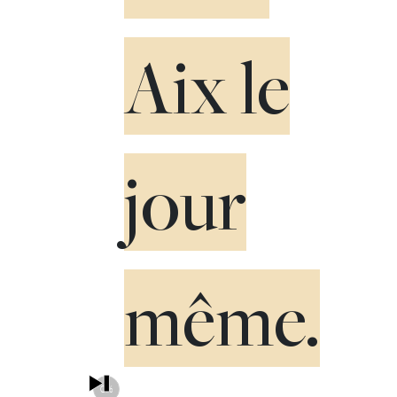
Aix le
jour
même.
0%