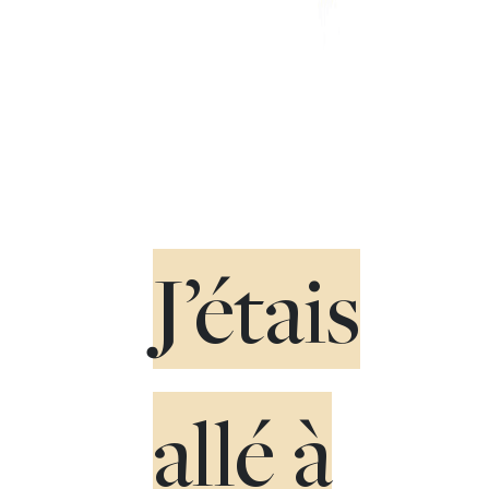
J’étais
allé à