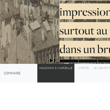
impressions
surtout au
dans un bru
HASCHICH À MARSEILLE
L’HÔTEL
LE LABYRIN
0%
SOMMAIRE