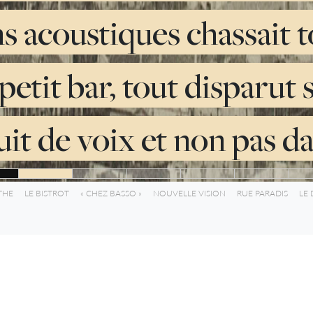
 acoustiques chassait to
 petit bar, tout disparu
it de voix et non pas dan
THE
LE BISTROT
« CHEZ BASSO »
NOUVELLE VISION
RUE PARADIS
LE