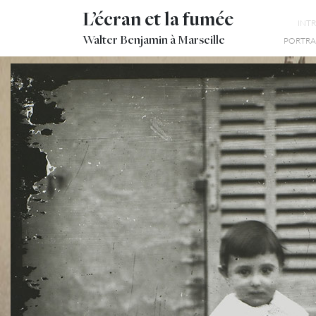
L’écran et la fumée
INT
Walter Benjamin à Marseille
PORTRAI
WALTER BENJAMIN -
PHOTOCLUB MARSEILLAIS
JARDIN D’ENFANT