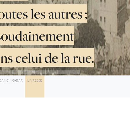
utes les autres ;
t soudainement
s celui de la rue.
 DANCING-BAR
L’IVRESSE
2:09