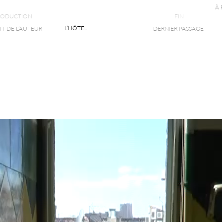
À
RODUCTION
FIN
L’HÔTEL
T DE L’AUTEUR
DERNIER PASSAGE