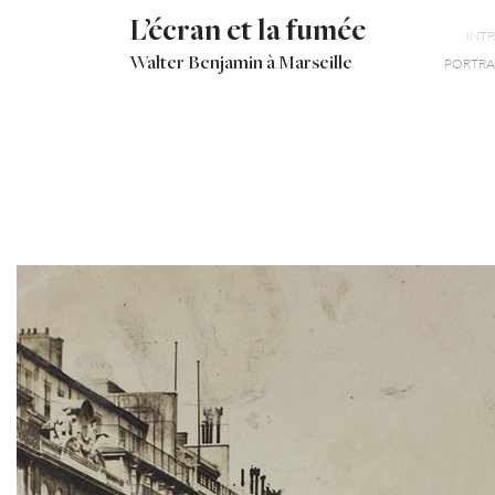
L’écran et la fumée
INT
Walter Benjamin à Marseille
PORTRAI
18
HÔTEL RÉGINA
LA CANEBIÈRE
LA CANEBIÈRE