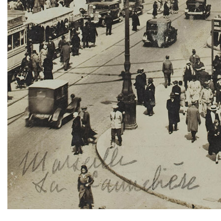
TWITTER
TUMBLR
PINTEREST