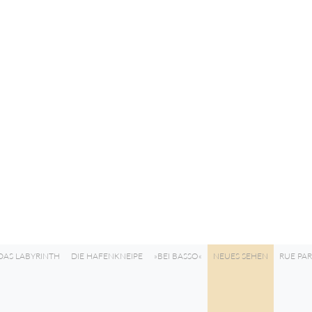
DAS LABYRINTH
DIE HAFENKNEIPE
»BEI BASSO«
NEUES SEHEN
RUE PAR