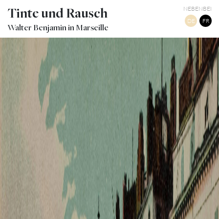
Tinte und Rausch
NEBENBEI
DE
FR
Walter Benjamin in Marseille