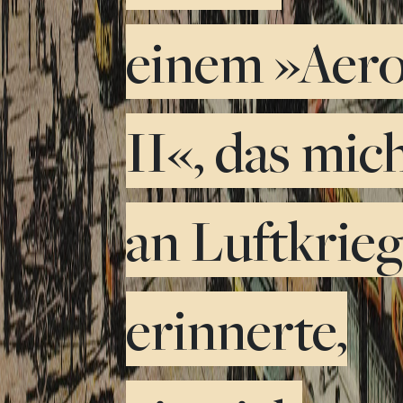
einem »Aer
II«, das mic
an Luftkrie
erinnerte,