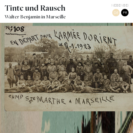
Tinte und Rausch
NEBENBEI
DE
FR
Walter Benjamin in Marseille
CAMP STE MARTHE À MARSEILLE : ARMÉE D’ORIENT
TWITTER
TUMBLR
PINTEREST