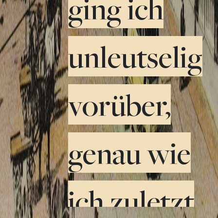
ging ich
unleutselig
vorüber,
genau wie
ich zuletzt