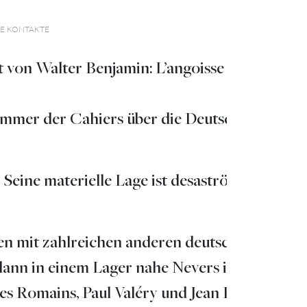
TE KONTAKTE
t von Walter Benjamin: L’angoisse mythique
nummer der Cahiers über die Deutsche Romant
 Seine materielle Lage ist desaströs. Im Febru
en mit zahlreichen anderen deutschen und
dann in einem Lager nahe Nevers interniert. S
 Romains, Paul Valéry und Jean Ballard, die 