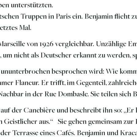
en unterstützten.
schen Truppen in Paris ein. Benjamin flieht z
etztes Mal.
Marseille von 1926 vergleichbar. Unzählige Em
, um nicht als Deutscher erkannt zu werden, s
 die ununterbrochen besprochen wird: Wie kom
nsamer Flaneur. Er trifft, im Gegenteil, zahl
 Nachbar in der Rue Dombasle. Sie teilen sich
f der Canebière und beschreibt ihn so: „Er ha
n Geistlicher aus.“ Sie gehen gemeinsam zur P
uf der Terrasse eines Cafés. Benjamin und Kr