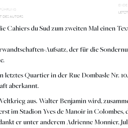
ENDE
NFÜHRUNG
LETZ
T DES AUTORS
die Cahiers du Sud zum zweiten Mal einen Tex
erwandtschaften-Aufsatz, der für die Sonder
e.
n letztes Quartier in der Rue Dombasle Nr. 10.
aft aberkannt.
 Weltkrieg aus. Walter Benjamin wird, zusamm
erst im Stadion Yves de Manoir in Colombes, 
nkt er unter anderem Adrienne Monnier, Jules