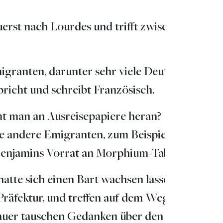
uerst nach Lourdes und trifft zwischen dem 16
igranten, darunter sehr viele Deutsche, leben 
pricht und schreibt Französisch.
mt man an Ausreisepapiere heran? Benjamin d
reiche andere Emigranten, zum Beispiel Hannah 
 Benjamins Vorrat an Morphium-Tabletten.
tte sich einen Bart wachsen lassen, hatte ei
räfektur, und treffen auf dem Weg dahin Sieg
acauer tauschen Gedanken über den Film aus un