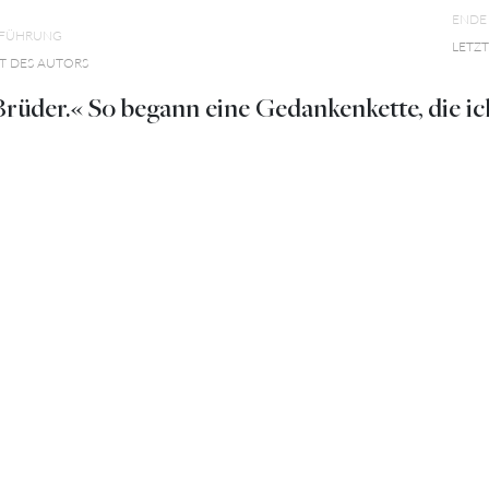
ENDE
NFÜHRUNG
LETZ
T DES AUTORS
rüder.« So begann eine Gedankenkette, die ic