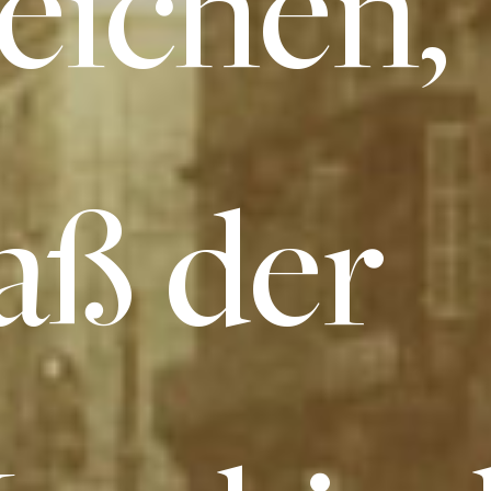
eichen,
aß der