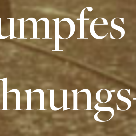
umpfes
hnungs