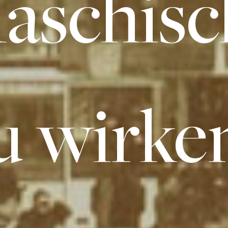
aschisc
u wirke