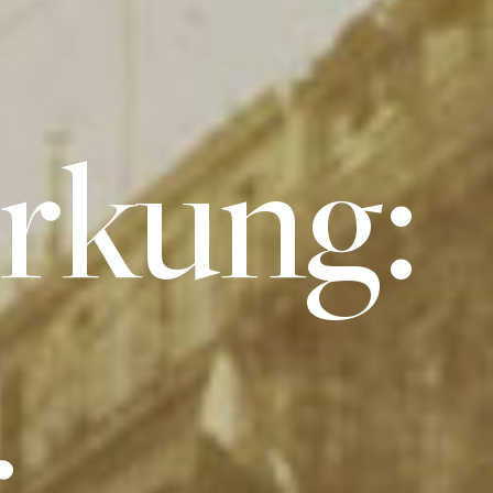
rkung:
r