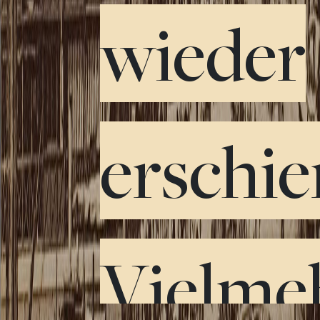
wieder
erschie
Vielme