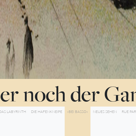
ber noch der Ga
DAS LABYRINTH
DIE HAFENKNEIPE
»BEI BASSO«
NEUES SEHEN
RUE PAR