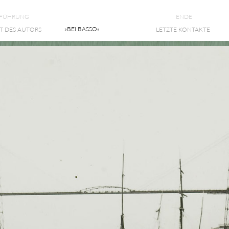
NFÜHRUNG
ENDE
»BEI BASSO«
T DES AUTORS
LETZTE KONTAKTE
YS ET VOILIERS