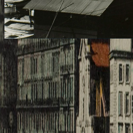
TWITTER
TUMBLR
PINTEREST