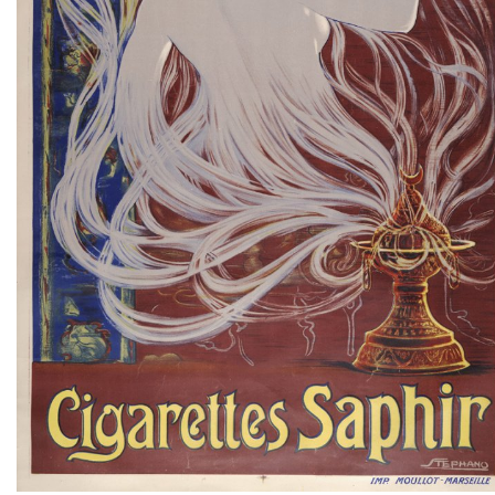
TWITTER
TUMBLR
PINTEREST