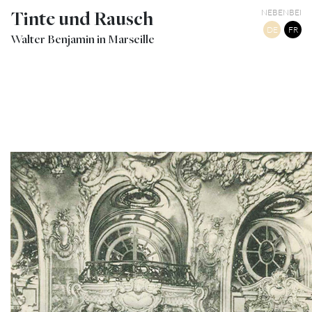
Tinte und Rausch
NEBENBEI
DE
FR
Walter Benjamin in Marseille
13
MARSEILLE INTÉRIEUR CAFÉ RICHE