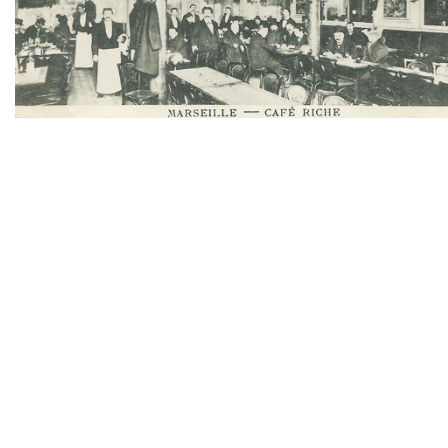
TWITTER
TUMBLR
PINTEREST