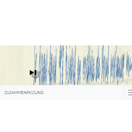
aber
nicht tun
0%
macht es
ZUSAMMENFASSUNG