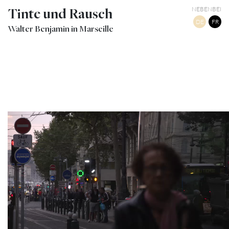
Tinte und Rausch
NEBENBEI
DE
FR
Walter Benjamin in Marseille
17
LA CANEBIÈRE
TWITTER
TUMBLR
PINTEREST